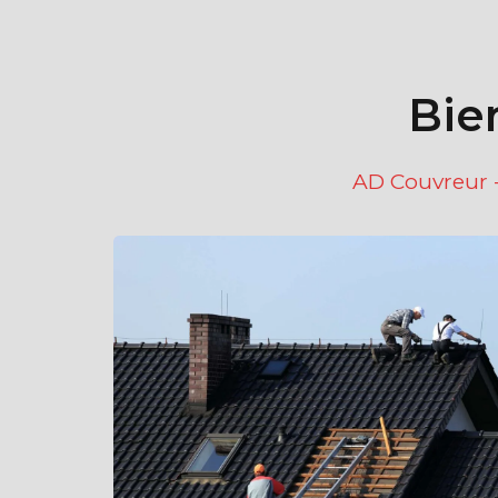
Bie
AD Couvreur -