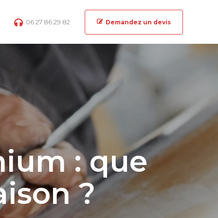
06 27 86 29 82
Demandez un devis
nium : que
aison ?