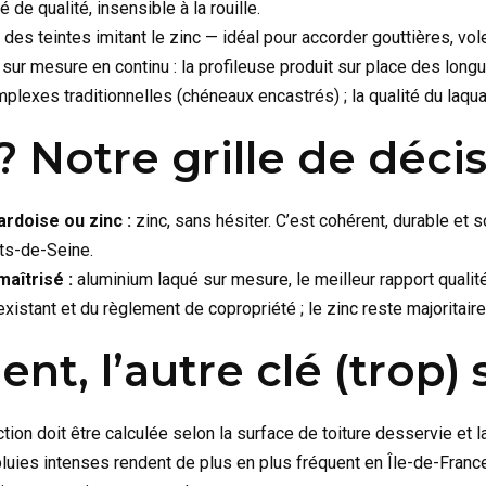
de qualité, insensible à la rouille.
 des teintes imitant le zinc — idéal pour accorder gouttières, vo
e sur mesure en continu : la profileuse produit sur place des long
xes traditionnelles (chéneaux encastrés) ; la qualité du laquage
 Notre grille de déci
ardoise ou zinc :
zinc, sans hésiter. C’est cohérent, durable et
ts-de-Seine.
aîtrisé :
aluminium laqué sur mesure, le meilleur rapport qualit
xistant et du règlement de copropriété ; le zinc reste majoritaire 
t, l’autre clé (trop)
ction doit être calculée selon la surface de toiture desservie et
ies intenses rendent de plus en plus fréquent en Île-de-Franc